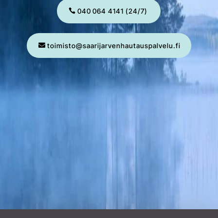
040 064 4141 (24/7)
toimisto@saarijarvenhautauspalvelu.fi