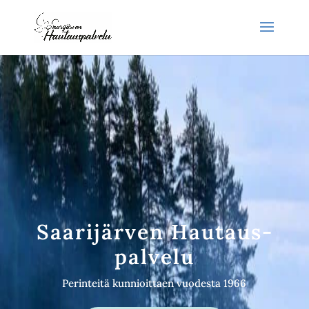
Saarijärven Hautaus­
palvelu
Perinteitä kunnioittaen vuodesta 1966