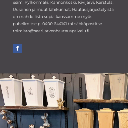
esim. Pylkönmäki, Kannonkoski, Kivijärvi, Karstula,
Uurainen ja muut lähikunnat. Hautausjärjestelyistä
on mahdollista sopia kanssamme myös
puhelimitse p. 0400 644141 tai sähköpostitse
toimisto@saarijarvenhautauspalvelu.fi.