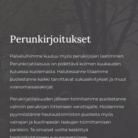
Perun­kirjoitukset
Palveluihimme kuuluu myös perukirjojen laatiminen.
Perunkirjatilaisuus on pidettävä kolmen kuukauden
kuluessa kuolemasta. Halutessanne tilaamme
puolestanne kaikki tarvittavat sukuselvitykset ja muut
viranomaisasiakirjat.
Perukirjatilaisuuden jälkeen toimitamme puolestanne
valmiin perukirjan liitteineen verottajalle. Hoidamme
pyynnöstänne hautaustoimiston puolesta myös
vainajan ja kuolinpesän laskujen toimittamisen
pankkiin. Te omaiset voitte keskittyä
henkilökohtaiseen suruprosessiinne.