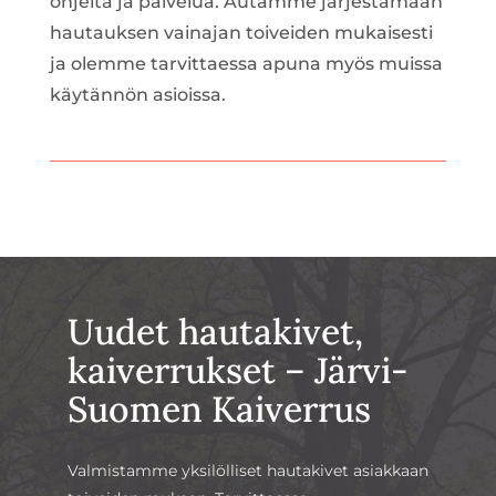
ohjeita ja palvelua. Autamme järjestämään
hautauksen vainajan toiveiden mukaisesti
ja olemme tarvittaessa apuna myös muissa
käytännön asioissa.
Uudet hauta­kivet,
kaiverrukset – Järvi-
Suomen Kaiverrus
Valmistamme yksilölliset hautakivet asiakkaan