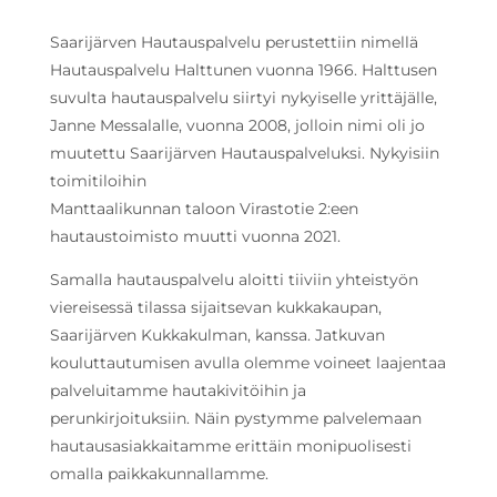
Saarijärven Hautauspalvelu perustettiin nimellä
Hautauspalvelu Halttunen vuonna 1966. Halttusen
suvulta hautauspalvelu siirtyi nykyiselle yrittäjälle,
Janne Messalalle, vuonna 2008, jolloin nimi oli jo
muutettu Saarijärven Hautauspalveluksi. Nykyisiin
toimitiloihin
Manttaalikunnan taloon Virastotie 2:een
hautaustoimisto muutti vuonna 2021.
Samalla hautauspalvelu aloitti tiiviin yhteistyön
viereisessä tilassa sijaitsevan kukkakaupan,
Saarijärven Kukkakulman, kanssa. Jatkuvan
kouluttautumisen avulla olemme voineet laajentaa
palveluitamme hautakivitöihin ja
perunkirjoituksiin. Näin pystymme palvelemaan
hautausasiakkaitamme erittäin monipuolisesti
omalla paikkakunnallamme.