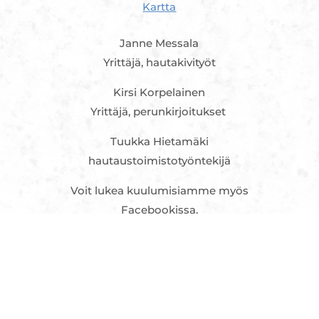
Kartta
Janne Messala
Yrittäjä, hautakivityöt
Kirsi Korpelainen
Yrittäjä, perunkirjoitukset
Tuukka Hietamäki
hautaustoimistotyöntekijä
Voit lukea kuulumisiamme myös
Facebookissa
.
Kukkien osalta teemme yhteistyötä
Saarijärven Kukkakulman
kanssa.
Avoinna