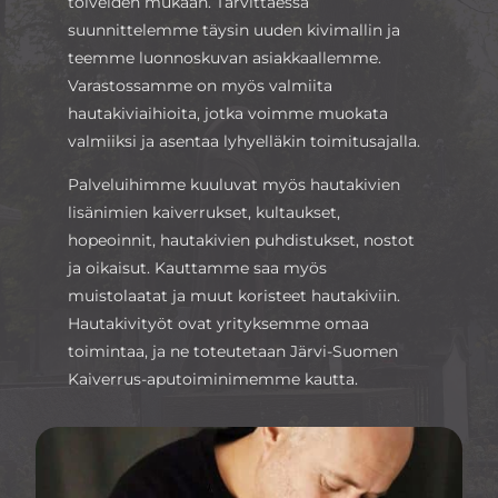
toiveiden mukaan. Tarvittaessa
suunnittelemme täysin uuden kivimallin ja
teemme luonnoskuvan asiakkaallemme.
Varastossamme on myös valmiita
hautakiviaihioita, jotka voimme muokata
valmiiksi ja asentaa lyhyelläkin toimitusajalla.
Palveluihimme kuuluvat myös hautakivien
lisänimien kaiverrukset, kultaukset,
hopeoinnit, hautakivien puhdistukset, nostot
ja oikaisut. Kauttamme saa myös
muistolaatat ja muut koristeet hautakiviin.
Hautakivityöt ovat yrityksemme omaa
toimintaa, ja ne toteutetaan Järvi-Suomen
Kaiverrus-aputoiminimemme kautta.